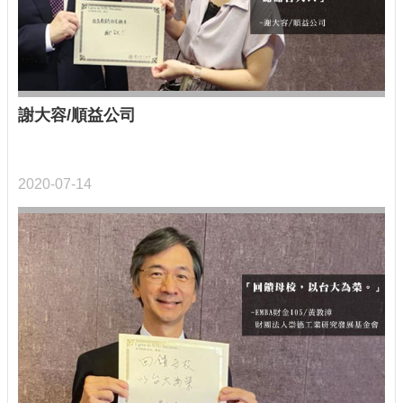
芳
名
錄
為
何
捐
謝大容/順益公司
贈
臺
大
2020-07-14