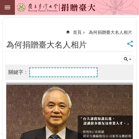
跳到主要內容區塊
捐贈臺大
進
階
搜
首頁
為何捐贈臺大名人相片
尋
為何捐贈臺大名人相片
臺
大
首
頁
財
務
管
理
處
聯
絡
我
們
捐