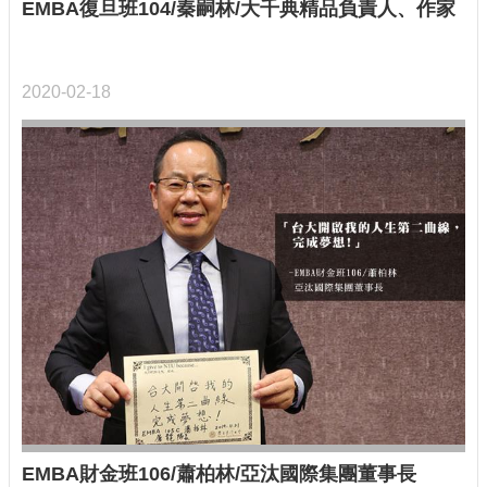
EMBA復旦班104/秦嗣林/大千典精品負責人、作家
2020-02-18
EMBA財金班106/蕭柏林/亞汰國際集團董事長