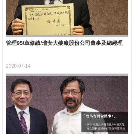
贈
者
專
區
English
按
管理95/章修績/瑞安大藥廠股份公司董事及總經理
我
捐
贈
2020-07-14
最
新
消
息
創
校
百
年
千
萬
專