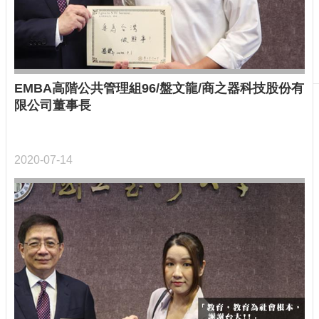
案
百
歲
推
手
EMBA高階公共管理組96/盤文龍/商之器科技股份有
百
限公司董事長
歲
紀
念
2020-07-14
酒
捐
贈
項
目
相
關
資
訊