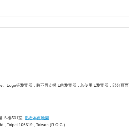
rome、Edge等瀏覽器，將不再支援IE的瀏覽器，若使用IE瀏覽器，部
12
樓 ５樓501室
點看本處地圖
 Rd., Taipei 106319 , Taiwan (R.O.C.)