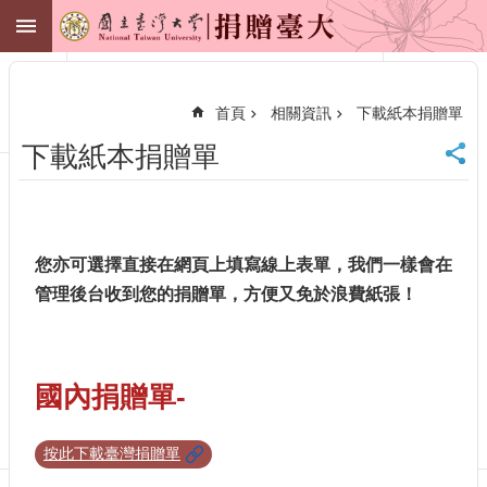
跳到主要內容區塊
捐贈臺大
進
階
搜
首頁
相關資訊
下載紙本捐贈單
尋
下載紙本捐贈單
臺
大
首
頁
財
您亦可選擇直接在網頁上填寫線上表單，我們一樣會在
務
管理後台收到您的捐贈單，方便又免於浪費紙張！
管
理
處
聯
國內捐贈單-
絡
我
們
按此下載臺灣捐贈單
捐