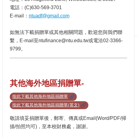
案
電話：(C)630-569-3701
百
E-mail：
ntuadf@gmail.com
歲
推
如無法下載捐贈單或其他相關問題，歡迎您與我們聯
手
繫，E-mail至ntufinance@ntu.edu.tw或電洽02-3366-
百
9799。
歲
紀
念
酒
捐
其他海外地區捐贈單-
贈
項
按此下載其他海外地區捐贈單
目
按此下載其他海外地區捐贈單(英文)
相
關
敬請填妥捐贈單後，郵寄、傳真或Email(Word/PDF/掃
資
描/拍照均可)，至本校財務處，謝謝。
訊