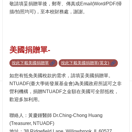
贈
敬請填妥捐贈單後，郵寄、傳真或Email(Word/PDF/掃
者
描/拍照均可)，至本校財務處，謝謝。
專
區
English
按
我
美國捐贈單-
捐
贈
按此下載美國捐贈單
按此下載美國捐贈單(英文)
最
新
如您有抵免美國稅款的需求，請填妥美國捐贈單。
消
NTUADF(臺大學術發展基金會)為美國政府所認可之非
息
營利機構，捐贈NTUADF之金額在美國可全部抵稅，
創
歡迎多加利用。
校
百
年
聯絡人：黃慶鍾醫師 Dr.Ching-Chong Huang
千
(Treasurer, NTUADF)
萬
專
地址：38 Ridgefield Lane, Willowbrook, IL 60527