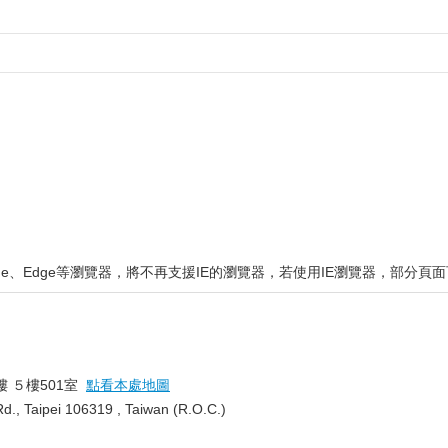
rome、Edge等瀏覽器，將不再支援IE的瀏覽器，若使用IE瀏覽器，部
12
樓 ５樓501室
點看本處地圖
 Rd., Taipei 106319 , Taiwan (R.O.C.)