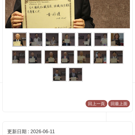
贈
者
專
區
English
按
我
捐
贈
最
新
消
息
創
校
回上一頁
回最上面
百
年
千
萬
更新日期
2026-06-11
專