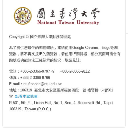
案
百
歲
推
手
Copyright © 國立臺灣大學財務管理處
百
歲
為了提供您最佳的瀏覽體驗，建議使用Google Chrome、Edge等瀏
紀
覽器，將不再支援IE的瀏覽器，若使用IE瀏覽器，部分頁面可能會有
念
跑版或功能無法正確顯示的情況，敬請見諒。
酒
電話：+886-2-3366-9797~9 +886-2-3366-9112
捐
傳真：+886-2-3366-9766
贈
E-mail：ntufinance@ntu.edu.tw
項
地址 : 106319 臺北市大安區羅斯福路四段一號 禮賢樓 ５樓501
目
室
點看本處地圖
相
R.501, 5th Fl., Lixian Hall, No. 1, Sec. 4, Roosevelt Rd., Taipei
關
106319 , Taiwan (R.O.C.)
資
訊