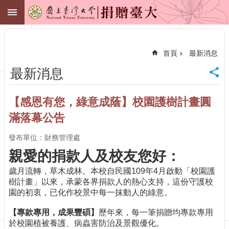
跳到主要內容區塊
捐贈臺大
進
階
搜
首頁
最新消息
尋
最新消息
臺
大
首
【感恩有您，綠意成蔭】校園護樹計畫圓
頁
滿落幕公告
財
務
發布單位：財務管理處
管
理
親愛的捐款人及校友您好：
處
歲月流轉，草木成林。本校自民國109年4月啟動「校園護
聯
樹計畫」以來，承蒙各界捐款人的熱心支持，這份守護校
絡
園的初衷，已化作校景中每一抹動人的綠意。
我
們
【專款專用，成果豐碩】
歷年來，每一筆捐贈均專款專用
捐
於校園植被養護、病蟲害防治及景觀優化。