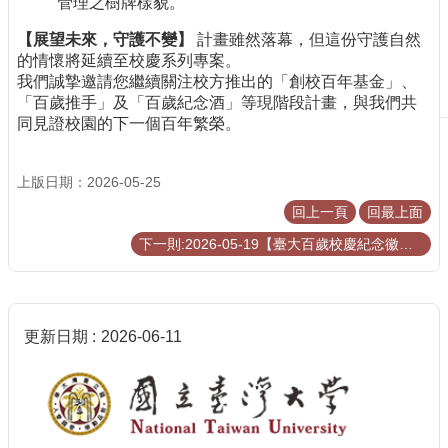
管理之樹牌樣貌。
案
【展望未來，守護不變】
計畫雖然落幕，但這份守護自然
百
的情懷將延續至校慶系列專案。
歲
我們誠摯邀請您繼續關注校方推出的「創校百年基金」、
推
「百歲推手」及「百歲紀念酒」等現階段計畫，與我們共
手
同見證校園的下一個百年繁榮。
百
歲
上版日期：2026-05-25
紀
念
回上一頁
回最上面
酒
下一則:2026-05-19【臺大百歲校慶紀念徽章頒贈典禮隆重舉行：致敬時代典範 共創百年光輝】
捐
贈
項
目
更新日期
2026-06-11
相
關
資
訊