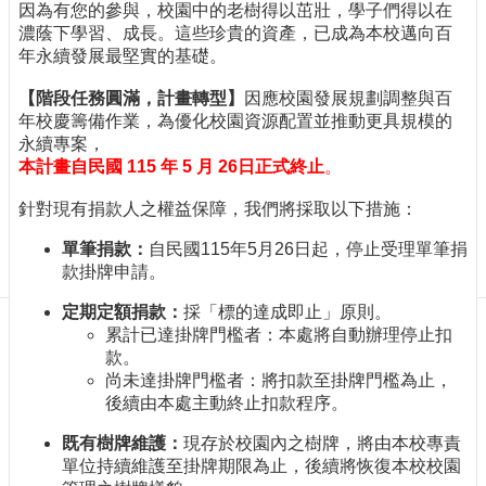
贈
因為有您的參與，校園中的老樹得以茁壯，學子們得以在
者
濃蔭下學習、成長。這些珍貴的資產，已成為本校邁向百
專
年永續發展最堅實的基礎。
區
【階段任務圓滿，計畫轉型】
因應校園發展規劃調整與百
English
年校慶籌備作業，為優化校園資源配置並推動更具規模的
按
永續專案，
我
本計畫自民國 115 年 5 月 26日正式終止
。
捐
贈
針對現有捐款人之權益保障，我們將採取以下措施：
最
單筆捐款：
自民國115年5月26日起，停止受理單筆捐
新
款掛牌申請。
消
息
定期定額捐款：
採「標的達成即止」原則。
累計已達掛牌門檻者：本處將自動辦理停止扣
創
款。
校
尚未達掛牌門檻者：將扣款至掛牌門檻為止，
百
後續由本處主動終止扣款程序。
年
千
既有樹牌維護：
現存於校園內之樹牌，將由本校專責
萬
單位持續維護至掛牌期限為止，後續將恢復本校校園
專