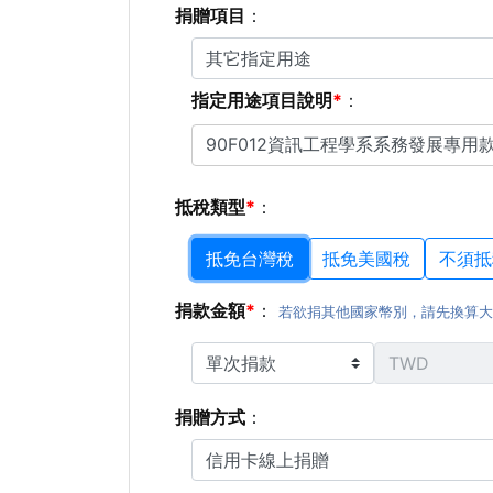
捐贈項目
：
指定用途項目說明
：
抵稅類型
：
抵免台灣稅
抵免美國稅
不須抵
捐款金額
：
若欲捐其他國家幣別，請先換算
捐贈方式
：